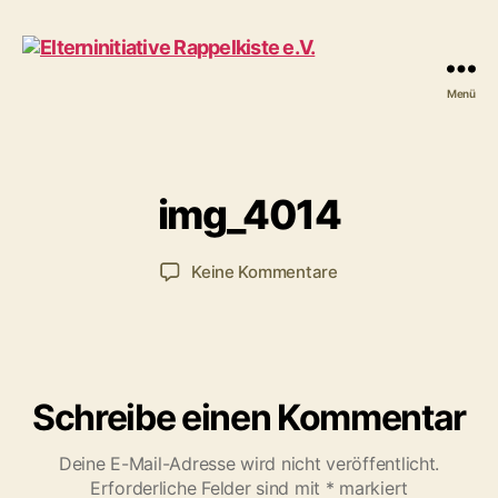
1
Menü
V
Elterninitiative
6
o
Rappelkiste
.
n
e.V.
N
R
o
a
img_4014
v
p
e
p
m
Beitragsautor
Veröffentlichungsdatum
zu
Keine Kommentare
e
b
img_4014
l
e
k
r
i
2
s
0
t
Schreibe einen Kommentar
1
e
6
Deine E-Mail-Adresse wird nicht veröffentlicht.
Erforderliche Felder sind mit
*
markiert