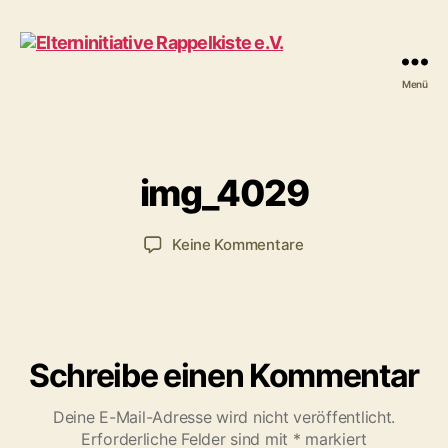
1
Menü
V
Elterninitiative
6
o
Rappelkiste
.
n
e.V.
N
R
o
a
img_4029
v
p
e
p
m
Beitragsautor
Veröffentlichungsdatum
zu
Keine Kommentare
e
b
img_4029
l
e
k
r
i
2
s
0
t
Schreibe einen Kommentar
1
e
6
Deine E-Mail-Adresse wird nicht veröffentlicht.
Erforderliche Felder sind mit
*
markiert