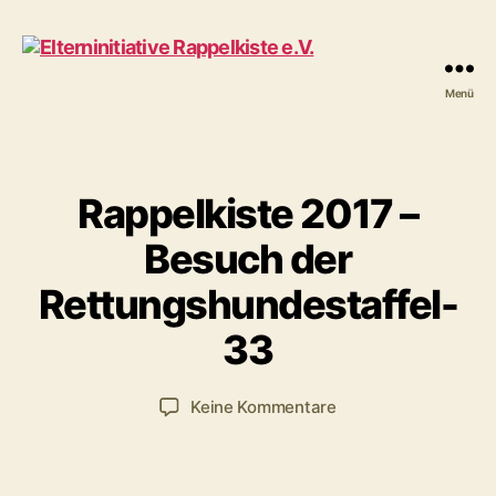
Menü
Elterninitiative
Rappelkiste
e.V.
Rappelkiste 2017 –
V
Besuch der
2
o
5
n
Rettungshundestaffel-
.
R
A
a
33
u
p
g
p
u
Beitragsautor
Veröffentlichungsdatum
zu
Keine Kommentare
e
s
Rappelkiste
l
t
2017
k
2
–
i
0