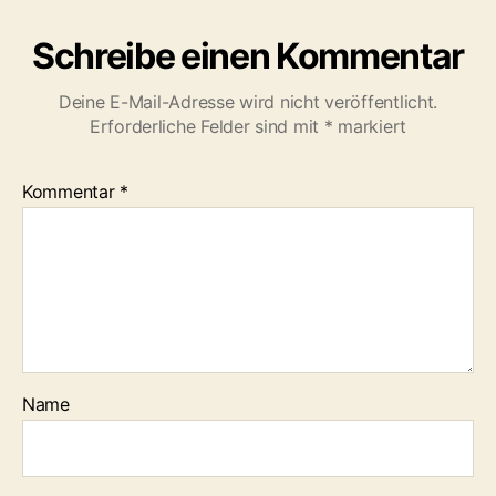
Besuch
s
1
der
t
Schreibe einen Kommentar
7
Rettungshundestaff
e
33
Deine E-Mail-Adresse wird nicht veröffentlicht.
Erforderliche Felder sind mit
*
markiert
Kommentar
*
Name