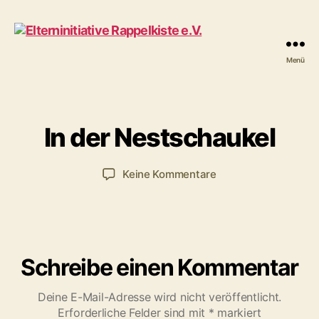
Menü
V
Elterninitiative
2
o
Rappelkiste
5
n
e.V.
.
R
A
a
In der Nestschaukel
u
p
g
p
u
Beitragsautor
Veröffentlichungsdatum
zu
Keine Kommentare
e
s
In
l
t
der
k
2
Nestschaukel
i
0
s
1
t
Schreibe einen Kommentar
5
e
Deine E-Mail-Adresse wird nicht veröffentlicht.
Erforderliche Felder sind mit
*
markiert